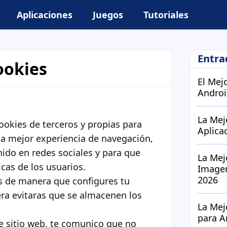
Aplicaciones
Juegos
Tutoriales
Entra
ookies
El Mej
Androi
La Mej
cookies de terceros y propias para
Aplica
a mejor experiencia de navegación,
ido en redes sociales y para que
La Mej
cas de los usuarios.
Imagen
2026
es de manera que configures tu
ra evitaras que se almacenen los
La Mej
para A
e sitio web, te comunico que no