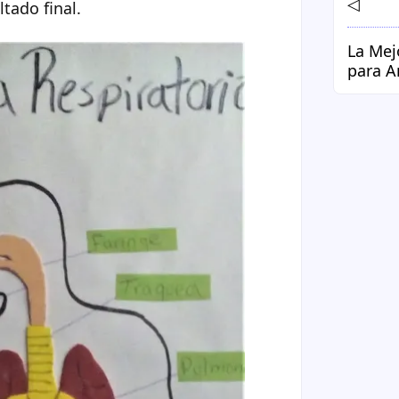
◁
ado final.
La Mej
para A