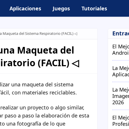
Aplicaciones
Juegos
Tutoriales
Entra
 Maqueta del Sistema Respiratorio (FACIL) ◁
El Mej
una Maqueta del
Androi
ratorio (FACIL) ◁
La Mej
Aplica
izar una maqueta del sistema
La Mej
ácil, con materiales reciclables.
Imagen
2026
ealizar un proyecto o algo similar,
r paso a paso la elaboración de esta
El Mej
o una fotografía de lo que
Profes